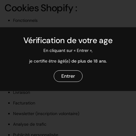
Cookies Shopify :
Fonctionnels
Performance
Vérification de votre age
Marketing
En cliquant sur « Entrer »,
4. Finalité des traitements
je certifie être âgé(e)
de plus de 18 ans.
Gestion des commandes
Entrer
Paiement
Livraison
Facturation
Newsletter (inscription volontaire)
Analyse de trafic
Publicité personnalisée