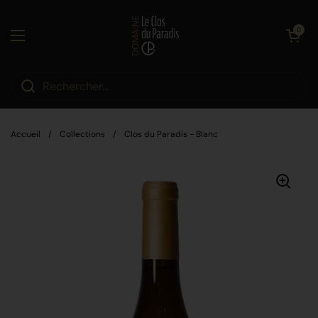
Passer au contenu
Ouvrir le pa
0
Ouvrir le menu
Accueil
/
Collections
/
Clos du Paradis - Blanc