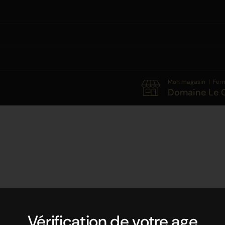
Mon magasin | Ferm
Domaine Le C
Vérification de votre age